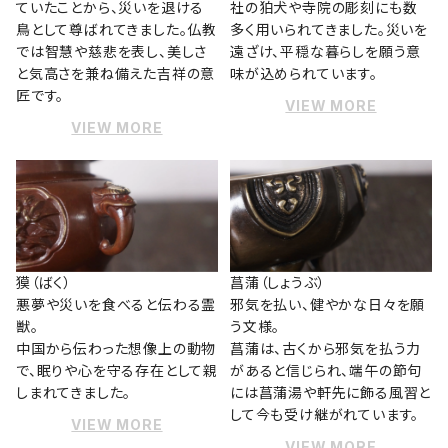
ていたことから、災いを退ける
社の狛犬や寺院の彫刻にも数
鳥として尊ばれてきました。仏教
多く用いられてきました。災いを
では智慧や慈悲を表し、美しさ
遠ざけ、平穏な暮らしを願う意
と気高さを兼ね備えた吉祥の意
味が込められています。
匠です。
VIEW MORE
VIEW MORE
獏（ばく）
菖蒲（しょうぶ）
悪夢や災いを食べると伝わる霊
邪気を払い、健やかな日々を願
獣。
う文様。
中国から伝わった想像上の動物
菖蒲は、古くから邪気を払う力
で、眠りや心を守る存在として親
があると信じられ、端午の節句
しまれてきました。
には菖蒲湯や軒先に飾る風習と
して今も受け継がれています。
VIEW MORE
VIEW MORE