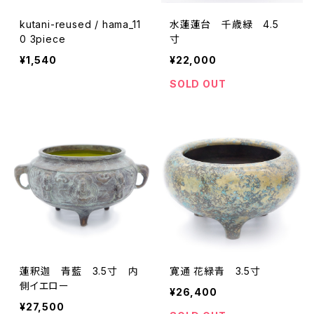
kutani-reused / hama_11
水蓮蓮台 千歳緑 4.5
0 3piece
寸
¥1,540
¥22,000
SOLD OUT
蓮釈迦 青藍 3.5寸 内
寛通 花緑青 3.5寸
側イエロー
¥26,400
¥27,500